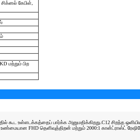
சிக்னல் கேபிள்,
ஸ்
ம்
 மற்றும் பிற
சத்தில் கூட உள்ளடக்கத்தைப் பார்க்க அனுமதிக்கிறது.C12 சிறந்த ஒள
80p உண்மையான FHD தெளிவுத்திறன் மற்றும் 2000:1 கான்ட்ராஸ்ட் ரே