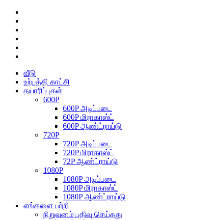
வீடு
உற்பத்தி காட்சி
தயாரிப்புகள்
600P
600P அடிப்படை
600P மிராகாஸ்ட்
600P ஆண்ட்ராய்டு
720P
720P அடிப்படை
720P மிராகாஸ்ட்
72P ஆண்ட்ராய்டு
1080P
1080P அடிப்படை
1080P மிராகாஸ்ட்
1080P ஆண்ட்ராய்டு
எங்களை பற்றி
நிறுவனம் பதிவு செய்தது