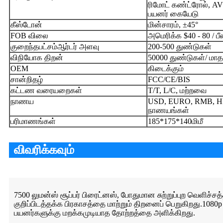
ரிமோட் கண்ட்ரோல், AV 
பயனர் கையேடு
கீஸ்டோன்
மின்சாரம், ±45°
FOB விலை
அமெரிக்க $40 - 80 / பீ
குறைந்தபட்சம்ஆர்டர் அளவு
200-500 துண்டுகள்
விநியோக திறன்
50000 துண்டுகள்/ மாத
OEM
கிடைக்கும்
சான்றிதழ்
FCC/CE/BIS
கட்டண வரையறைகள்
T/T, L/C, மற்றவை
நாணய
USD, EURO, RMB, HKD
நாணயங்கள்
பரிமாணங்கள்
185*175*140மிமீ
விவரிக்கவும்
7500 லுமன்ஸ் சூப்பர் பிரைட்னஸ், போதுமான சுற்றுப்புற வெளிச்
குறிப்பிடத்தக்க பிரகாசத்தை மாற்றும் திறனைப் பெறுகிறது.10
பயனர்களுக்கு மறக்கமுடியாத தோற்றத்தை அளிக்கிறது.