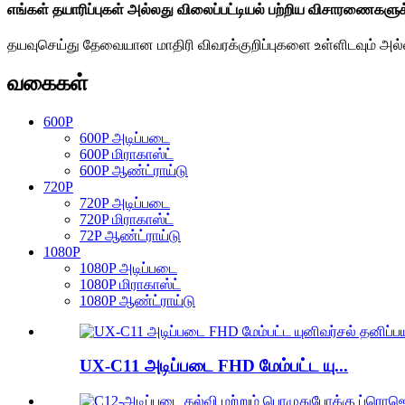
எங்கள் தயாரிப்புகள் அல்லது விலைப்பட்டியல் பற்றிய விசாரணைகளுக
தயவுசெய்து தேவையான மாதிரி விவரக்குறிப்புகளை உள்ளிடவும் அல்ல
வகைகள்
600P
600P அடிப்படை
600P மிராகாஸ்ட்
600P ஆண்ட்ராய்டு
720P
720P அடிப்படை
720P மிராகாஸ்ட்
72P ஆண்ட்ராய்டு
1080P
1080P அடிப்படை
1080P மிராகாஸ்ட்
1080P ஆண்ட்ராய்டு
UX-C11 அடிப்படை FHD மேம்பட்ட யு...