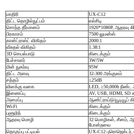
மாதிரி
UX-C12
திட்ட தொழில்நுட்பம்
எல்சிடி
சொந்த தீர்மானம்
1920*1080P, ஆதரவு 4
பிரகாசம்
7500 லுமன்ஸ்
கான்ட்ராஸ்ட் விகிதம்
2000:1
வீசுதல் விகிதம்
1.38:1
3D செயல்பாடு
கிடைக்கும்
பேச்சாளர்
3W/5W
மின் நுகர்வு
95W
திட்ட அளவு
32-300 அங்குலம்
சத்தம்
≤25dB
விளக்கு வகை
LED, ≥50,000h நீண்ட 
இணைப்பு
AV, USB, HDMI, SD க
அமைப்பு
ஆண்ட்ராய்டு/யூடியூப் 
Wi-Fi
கிடைக்கும்
புளூடூத்
கிடைக்கும்
ஆதரவு மொழி
32 மொழிகள், சீனம், ஆ
போன்றவை
தொகுப்பு பட்டியல்
UX-C12 புரொஜெக்டர், ப