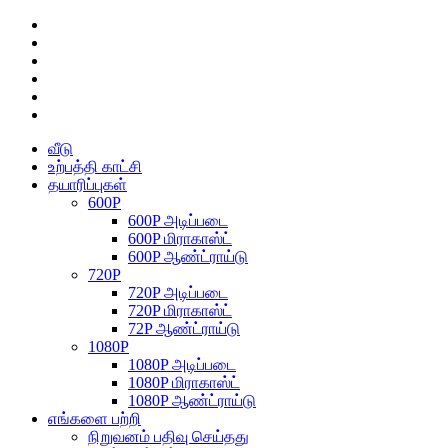
வீடு
உற்பத்தி காட்சி
தயாரிப்புகள்
600P
600P அடிப்படை
600P மிராகாஸ்ட்
600P ஆண்ட்ராய்டு
720P
720P அடிப்படை
720P மிராகாஸ்ட்
72P ஆண்ட்ராய்டு
1080P
1080P அடிப்படை
1080P மிராகாஸ்ட்
1080P ஆண்ட்ராய்டு
எங்களை பற்றி
நிறுவனம் பதிவு செய்தது