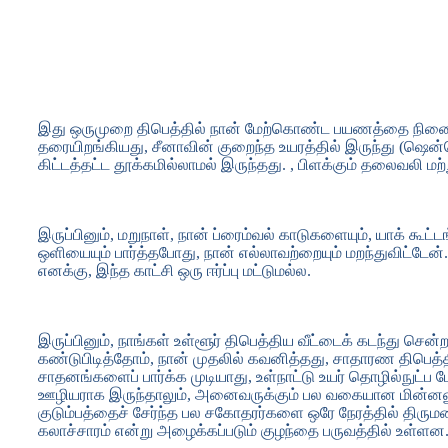
இது ஒருமுறை திபெத்தில் நான் மேற்கொண்ட பயணத்தை நினைவூ
தரையிறங்கியது, சீனாவின் குறைந்த உயரத்தில் இருந்து (ஷென்ச
கிட்டத்தட்ட தூக்கமில்லாமல் இருந்தது. , பிளக்கும் தலைவலி மற
இருப்பினும், மறுநாள், நான் ப்ரைம்வல் காடுகளையும், யாக் க
ஒளியையும் பார்த்தபோது, ​​​​நான் எல்லாவற்றையும் மறந்துவிட்
எனக்கு, இந்த காட்சி ஒரு ஈர்ப்பு மட்டுமல்ல.
இருப்பினும், நாங்கள் உள்ளூர் திபெத்திய வீட்டைக் கடந்து சென்
கண்டுபிடித்தோம், நான் முதலில் கவனித்தது, சாதாரண திபெத்த
சாதனங்களைப் பார்க்க முடியாது, உள்நாட்டு உயர் தொழில்நுட்ப
ஊழியராக இருந்தாலும், அனைவருக்கும் பல வகையான மின்னணு
குடும்பத்தைச் சேர்ந்த பல சகோதரர்களை ஒரே நேரத்தில் த
கலாச்சாரம் என்று அழைக்கப்படும் குழந்தை பருவத்தில் உள்ளன