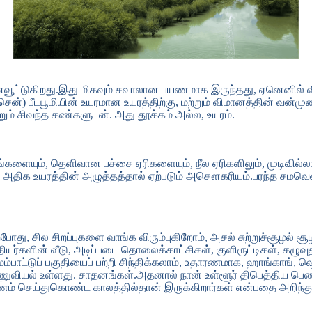
ட்டுகிறது.இது மிகவும் சவாலான பயணமாக இருந்தது, ஏனெனில் விம
ென்) பீடபூமியின் உயரமான உயரத்திற்கு, மற்றும் விமானத்தின் வன்மு
்றும் சிவந்த கண்களுடன். அது தூக்கம் அல்ல, உயரம்.
ூட்டங்களையும், தெளிவான பச்சை ஏரிகளையும், நீல ஏரிகளிலும், முடி
டேன். அதிக உயரத்தின் அழுத்தத்தால் ஏற்படும் அசௌகரியம்.பரந்த சமவெ
றபோது, ​​சில சிறப்புகளை வாங்க விரும்புகிறோம், அசல் சுற்றுச்சூழல்
ியர்களின் வீடு, அடிப்படை தொலைக்காட்சிகள், குளிரூட்டிகள், கழுவ
 மேம்பாட்டுப் பகுதியைப் பற்றி சிந்திக்கலாம், உதாரணமாக, ஹாங்காங
வியல் உள்ளது. சாதனங்கள்.அதனால் நான் உள்ளூர் திபெத்திய பெண
ிருமணம் செய்துகொண்ட காலத்தில்தான் இருக்கிறார்கள் என்பதை அ
.