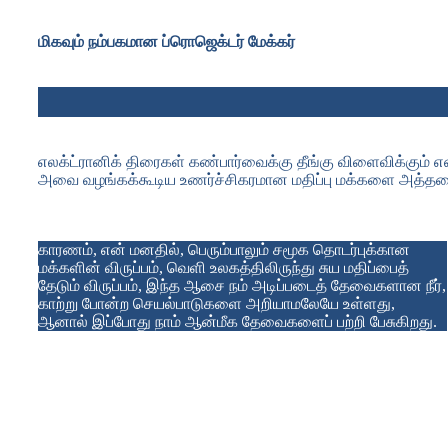
மிகவும் நம்பகமான ப்ரொஜெக்டர் மேக்கர்
எலக்ட்ரானிக் திரைகள் கண்பார்வைக்கு தீங்கு விளைவிக்கும்
அவை வழங்கக்கூடிய உணர்ச்சிகரமான மதிப்பு மக்களை அத்
காரணம், என் மனதில், பெரும்பாலும் சமூக தொடர்புக்கான
மக்களின் விருப்பம், வெளி உலகத்திலிருந்து சுய மதிப்பைத்
தேடும் விருப்பம், இந்த ஆசை நம் அடிப்படைத் தேவைகளான நீர்,
காற்று போன்ற செயல்பாடுகளை அறியாமலேயே உள்ளது,
ஆனால் இப்போது நாம் ஆன்மீக தேவைகளைப் பற்றி பேசுகிறது.