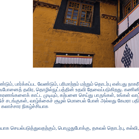
வேண்டும், பார்க்கப்பட வேண்டும், பரிமாற்றம் மற்றும் தொடர்பு என்பது 
ஃபோனைத் தவிர, தொழில்நுட்பத்தின் உதவி தேவைப்படுகிறது. கணினி,
ணங்களைக் காட்ட முடியும், கற்பனை செய்து பாருங்கள், உங்கள் வா
ிச் சடங்குகள், வாழ்க்கைச் சூழல் மொபைல் போன் அல்லது கேமரா பதிவு
​​கலாச்சார நிகழ்ச்சியாக
ாக செயல்படுத்துவதற்கும், பொழுதுபோக்கு, தகவல் தொடர்பு, கல்வி, 