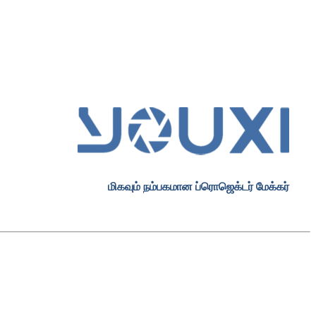
மிகவும் நம்பகமான ப்ரொஜெக்டர் மேக்கர்