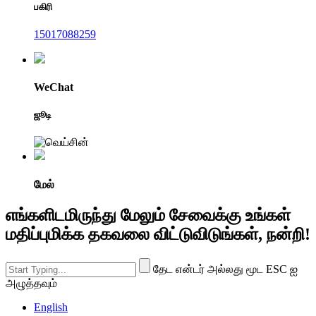
பகிரி
15017088259
WeChat
ஜூடி
மேல்
எங்களிடமிருந்து மேலும் சேவைக்கு உங்கள்
மதிப்புமிக்க தகவலை விட்டுவிடுங்கள், நன்றி!
தேட என்டர் அல்லது மூட ESC ஐ
அழுத்தவும்
English