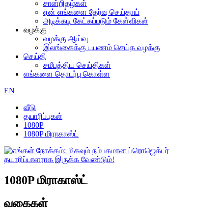
சான்றிதழ்கள்
ஏன் எங்களை தேர்வு செய்தாய்
அடிக்கடி கேட்கப்படும் கேள்விகள்
வழக்கு
வழக்கு ஆய்வு
இலங்கைக்கு பயணம் செய்த வழக்கு
செய்தி
சமீபத்திய செய்திகள்
எங்களை தொடர்பு கொள்ள
EN
வீடு
தயாரிப்புகள்
1080P
1080P மிராகாஸ்ட்
1080P மிராகாஸ்ட்
வகைகள்