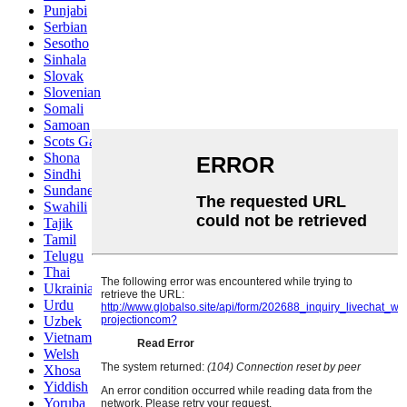
Punjabi
Serbian
Sesotho
Sinhala
Slovak
Slovenian
Somali
Samoan
Scots Gaelic
Shona
Sindhi
Sundanese
Swahili
Tajik
Tamil
Telugu
Thai
Ukrainian
Urdu
Uzbek
Vietnamese
Welsh
Xhosa
Yiddish
Yoruba