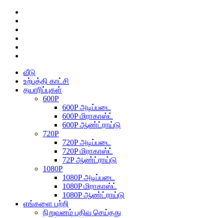
வீடு
உற்பத்தி காட்சி
தயாரிப்புகள்
600P
600P அடிப்படை
600P மிராகாஸ்ட்
600P ஆண்ட்ராய்டு
720P
720P அடிப்படை
720P மிராகாஸ்ட்
72P ஆண்ட்ராய்டு
1080P
1080P அடிப்படை
1080P மிராகாஸ்ட்
1080P ஆண்ட்ராய்டு
எங்களை பற்றி
நிறுவனம் பதிவு செய்தது