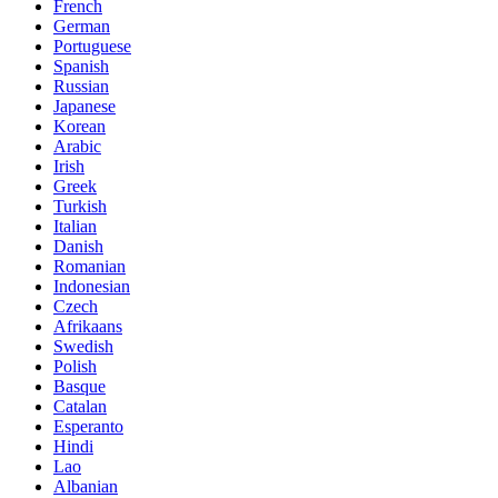
French
German
Portuguese
Spanish
Russian
Japanese
Korean
Arabic
Irish
Greek
Turkish
Italian
Danish
Romanian
Indonesian
Czech
Afrikaans
Swedish
Polish
Basque
Catalan
Esperanto
Hindi
Lao
Albanian