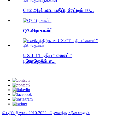
C12-அடிப்படை பதிப்பு நேட்டிவ் 10...
Q7-மிராகாஸ்ட்
UX-C11 புதிய “எலைட்”
புரொஜெக்டோ...
© பதிப்புரிமை - 2010-2022 : அனைத்து உரிமைகளும்