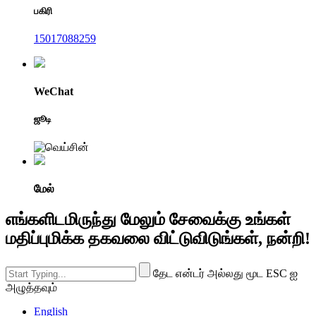
பகிரி
15017088259
WeChat
ஜூடி
மேல்
எங்களிடமிருந்து மேலும் சேவைக்கு உங்கள்
மதிப்புமிக்க தகவலை விட்டுவிடுங்கள், நன்றி!
தேட என்டர் அல்லது மூட ESC ஐ
அழுத்தவும்
English