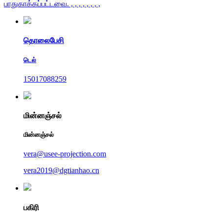
பாதுகாக்கப்பட்டவை.
, , , , , , , ,
தொலைபேசி
டெல்
15017088259
மின்னஞ்சல்
மின்னஞ்சல்
vera@usee-projection.com
vera2019@dgtianhao.cn
பகிரி