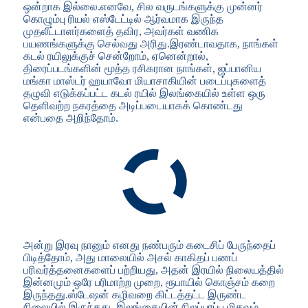
ஒன்றாக இல்லை.எனவே, சில வருடங்களுக்கு முன்னர்
கொழும்பு ரியல் எஸ்டேட்டில் ஆர்வமாக இருந்த
முதலீட்டாளர்களைத் தவிர, அவர்கள் வணிக
பயணங்களுக்கு செல்வது அரிது.இரண்டாவதாக, நாங்கள்
கடல் ரயிலுக்குச் சென்றோம், ஏனென்றால்,
திரைப்படங்களின் மூத்த ரசிகரான நாங்கள், ஜப்பானிய
மங்கா மாஸ்டர் ஹயாவோ மியாசாகியின் படைப்புகளைத்
தழுவி எடுக்கப்பட்ட கடல் ரயில் இலங்கையில் உள்ள ஒரு
தெளிவற்ற நகரத்தை அடிப்படையாகக் கொண்டது
என்பதை அறிந்தோம்.
அன்று இரவு நானும் எனது நண்பரும் கடைசிப் பேருந்தைப்
பிடித்தோம், அது மாலையில் அசல் காகிதப் பணப்
பரிவர்த்தனைகளைப் பற்றியது, அதன் இரயில் நிலையத்தில்
இன்னமும் ஒரே பரிமாற்ற முறை, ரூபாயில் கொஞ்சம் கறை
இருந்தது.ஸ்டேஷன் கழிவறை கிட்டத்தட்ட இருண்ட
நிலையில் இருந்தது. இலங்கையின் நிலப்பரப்பு மிகவும்