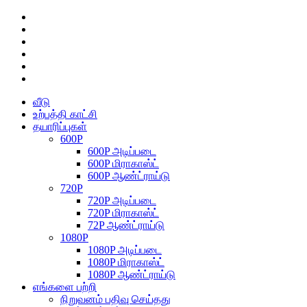
வீடு
உற்பத்தி காட்சி
தயாரிப்புகள்
600P
600P அடிப்படை
600P மிராகாஸ்ட்
600P ஆண்ட்ராய்டு
720P
720P அடிப்படை
720P மிராகாஸ்ட்
72P ஆண்ட்ராய்டு
1080P
1080P அடிப்படை
1080P மிராகாஸ்ட்
1080P ஆண்ட்ராய்டு
எங்களை பற்றி
நிறுவனம் பதிவு செய்தது