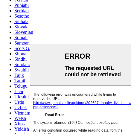
Punjabi
Serbian
Sesotho
Sinhala
Slovak
Slovenian
Somali
Samoan
Scots Gaelic
Shona
Sindhi
Sundanese
Swahili
Tajik
Tamil
Telugu
Thai
Ukrainian
Urdu
Uzbek
Vietnamese
Welsh
Xhosa
Yiddish