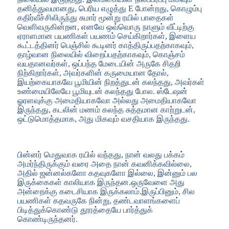
தனித்துவமானது, பெரிய எழுத்து E போன்றது, கொழும்பு
கதிர்வீச்சிலிருந்து சுமார் மூன்று ரயில் பாதைகள்
வெளிவருகின்றன, எனவே ஒவ்வொரு நாளும் வீட்டிற்கு
ஏராளமான பயணிகள் பயணம் செய்கிறார்கள், இளைய
கூட்டத்தினர் பெஞ்சில் கூடினர் காத்திருப்பதற்காகவும்,
தாழ்வான நிலையில் விறைப்பதற்காகவும், கொஞ்சம்
வயதானவர்கள், ஒப்பந்த மேடையின் அருகே சிதறி
நிற்கிறார்கள், அவர்களின் கருமையான தோல்,
இயற்கையாகவே பூமியின் நிறத்துடன் கலந்தது, அவர்கள்
உண்மையிலேயே பூமியுடன் கலந்தது போல. ஸ்டேஷன்
ஓரளவுக்கு அமைதியாகவோ அல்லது அமைதியாகவோ
இருந்தது, கடலின் மணம் கலந்த சுத்தமான காற்றுடன்,
ஒட்டுமொத்தமாக, அது மிகவும் வசதியாக இருந்தது.
பின்னர் மெதுவாக ரயில் வந்தது, நான் வலது பக்கம்
அமர்ந்திருக்கும் வரை அதை நான் கவனிக்கவில்லை,
அதில் ஜன்னல்களோ கதவுகளோ இல்லை, இன்னும் பல
இருக்கைகள் காலியாக இருந்தன.ஒருவேளை அது
அன்றைக்கு கடைசியாக இருக்கலாம்.இருப்பினும், சில
பயணிகள் கதவருகே நின்று, தண்டவாளங்களைப்
பிடித்துக்கொண்டு தூரத்தையே பார்த்துக்
கொண்டிருந்தனர்.